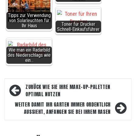
Tipps zur Verwendung
von Solarleuchten für
Toner für Drucker
Ihr Haus
Schnell-Einkaufsführer
Wie man ein Radarbild
des Niederschlags wie
ein…
Beitragsnavigation
ZURÜCK
WIE SIE IHRE MAKE-UP-PALETTEN
OPTIMAL NUTZEN
WEITER
DAMIT IHR GARTEN IMMER ORDENTLICH
AUSSIEHT, ANFANGEN SIE BEI IHREM RASEN