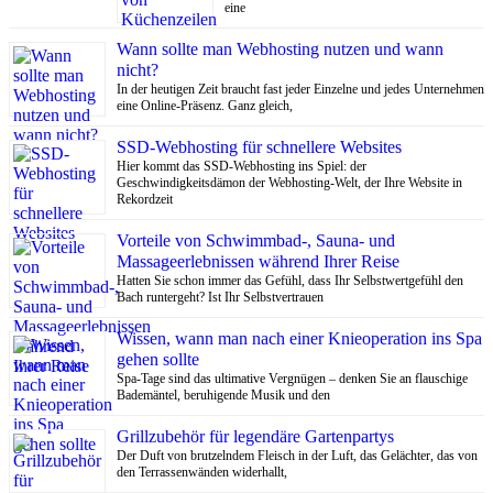
eine
Wann sollte man Webhosting nutzen und wann
nicht?
In der heutigen Zeit braucht fast jeder Einzelne und jedes Unternehmen
eine Online-Präsenz. Ganz gleich,
SSD-Webhosting für schnellere Websites
Hier kommt das SSD-Webhosting ins Spiel: der
Geschwindigkeitsdämon der Webhosting-Welt, der Ihre Website in
Rekordzeit
Vorteile von Schwimmbad-, Sauna- und
Massageerlebnissen während Ihrer Reise
Hatten Sie schon immer das Gefühl, dass Ihr Selbstwertgefühl den
Bach runtergeht? Ist Ihr Selbstvertrauen
Wissen, wann man nach einer Knieoperation ins Spa
gehen sollte
Spa-Tage sind das ultimative Vergnügen – denken Sie an flauschige
Bademäntel, beruhigende Musik und den
Grillzubehör für legendäre Gartenpartys
Der Duft von brutzelndem Fleisch in der Luft, das Gelächter, das von
den Terrassenwänden widerhallt,