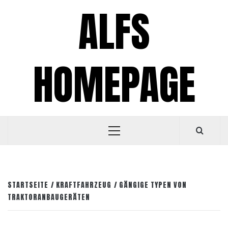
Zum
ALFS
Inhalt
springen
HOMEPAGE
Primäres
Menü
STARTSEITE
KRAFTFAHRZEUG
GÄNGIGE TYPEN VON
TRAKTORANBAUGERÄTEN