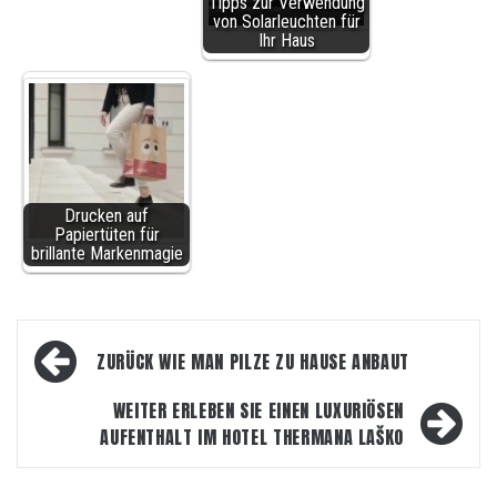
Tipps zur Verwendung
von Solarleuchten für
Ihr Haus
Drucken auf
Papiertüten für
brillante Markenmagie
Beitragsnavigation
ZURÜCK
WIE MAN PILZE ZU HAUSE ANBAUT
WEITER
ERLEBEN SIE EINEN LUXURIÖSEN
AUFENTHALT IM HOTEL THERMANA LAŠKO