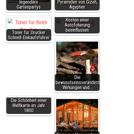
legendäre
Pyramiden von Gizeh,
Gartenpartys
Ägypten
Faktoren, die die
Kosten einer
Autofolierung
beeinflussen
Toner für Drucker
Schnell-Einkaufsführer
Die
bewusstseinsverändernden
Wirkungen und…
Die Schönheit einer
Weltkarte im Jahr
1800