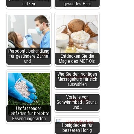
nutzen
gesundes Haar
Parodontalbehandlung
für gesündere Zähne
Entdecken Sie die
und…
Magie des MCT-Öls
Wie Sie den richtigen
Massagekurs für sich
auswählen
Vorteile von
Schwimmbad-, Sauna-
und…
Umfassender
Leitfaden für beliebte
Rasendüngerarten
Honigdecken für
besseren Honig