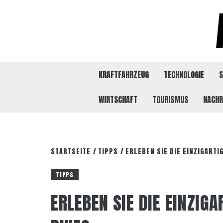
Zum
Inhalt
springen
KRAFTFAHRZEUG
TECHNOLOGIE
S
WIRTSCHAFT
TOURISMUS
NACHR
STARTSEITE
TIPPS
ERLEBEN SIE DIE EINZIGARTI
TIPPS
ERLEBEN SIE DIE EINZIGA