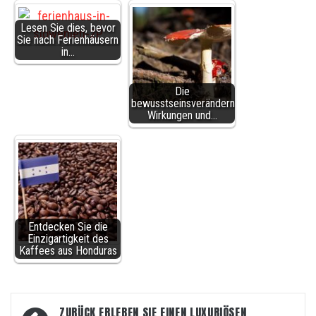
Lesen Sie dies, bevor
Sie nach Ferienhäusern
in…
Die
bewusstseinsverändernden
Wirkungen und…
Entdecken Sie die
Einzigartigkeit des
Kaffees aus Honduras
Beitragsnavigation
ZURÜCK
ERLEBEN SIE EINEN LUXURIÖSEN