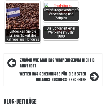
Oxalsäuregasverdampfer
Verwendung und
Zeitplan
Die Schönheit einer
Entdecken Sie die
Weltkarte im Jahr
Einzigartigkeit des
1800
Kaffees aus Honduras
Beitragsnavigation
ZURÜCK
WIE MAN DAS WIMPERNSERUM RICHTIG
ANWENDET
WEITER
DAS GEHEIMNISSE FÜR DIE BESTEN
URLAUBS-BUSINESS-GESCHENKE
BLOG-BEITRÄGE