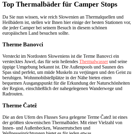
Top Thermalbäder für Camper Stops
Da Sie nun wissen, wie reich Slowenien an Thermalquellen und
Heilbädern ist, stellen wir Ihnen hier einige der besten Stationen vor,
die jeder Camper bei seinem Besuch in diesem schönen
europäischen Land besuchen sollte.
Therme Banovci
Versteckt im Nordosten Sloweniens ist die Terme Banovci ein
verstecktes Juwel, das für sein heilendes
Thermalwasser
und seine
üppige Umgebung bekannt ist. Die Außenpools und Saunen des
Spas sind perfekt, um müde Muskeln zu verjüngen und den Geist zu
beruhigen. Wohnmobilstellplätze in der Nähe bieten einen
bequemen Ausgangspunkt für die Erkundung der Naturschönheiten
der Region, einschließlich der nahegelegenen Wanderwege und
Radrouten.
Therme Čatež
Die an den Ufern des Flusses Sava gelegene Terme Čatež ist eines
der größten slowenischen Thermalbäder. Mit einer Vielzahl von
Innen- und Außenbecken, Wasserrutschen und
Wellnesseinrichtungen bietet es für jeden etwas.